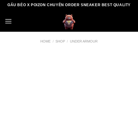
Skip
GẤU BÉO X POIZON CHUYÊN ORDER SNEAKER BEST QUALITY
to
content
HOME
/
SHOP
/
UNDER ARMOUR