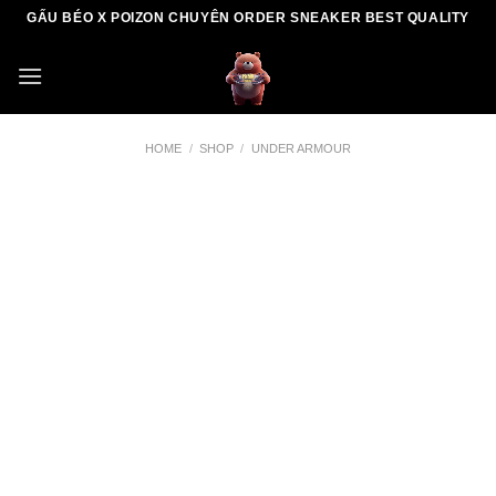
Skip
GẤU BÉO X POIZON CHUYÊN ORDER SNEAKER BEST QUALITY
to
content
HOME
/
SHOP
/
UNDER ARMOUR