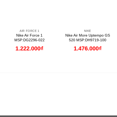
AIR FORCE 1
NIKE
Nike Air Force 1
Nike Air More Uptempo GS
MSP:DG2296-022
520 MSP:DH9719-100
1.222.000
₫
1.476.000
₫