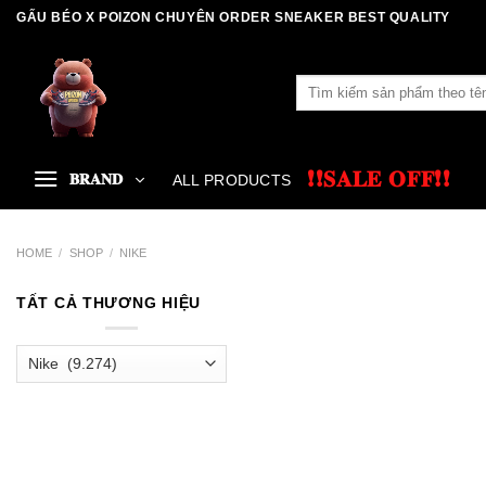
Skip
GẤU BÉO X POIZON CHUYÊN ORDER SNEAKER BEST QUALITY
to
content
Search
for:
❗❗𝐒𝐀𝐋𝐄 𝐎𝐅𝐅❗❗
𝐁𝐑𝐀𝐍𝐃
ALL PRODUCTS
HOME
/
SHOP
/
NIKE
TẤT CẢ THƯƠNG HIỆU