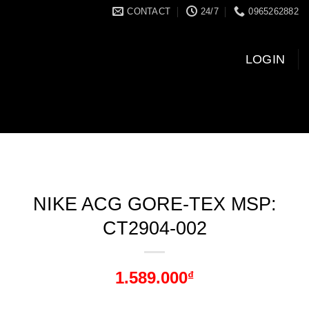
CONTACT
24/7
0965262882
LOGIN
NIKE ACG GORE-TEX MSP:
CT2904-002
1.589.000
₫