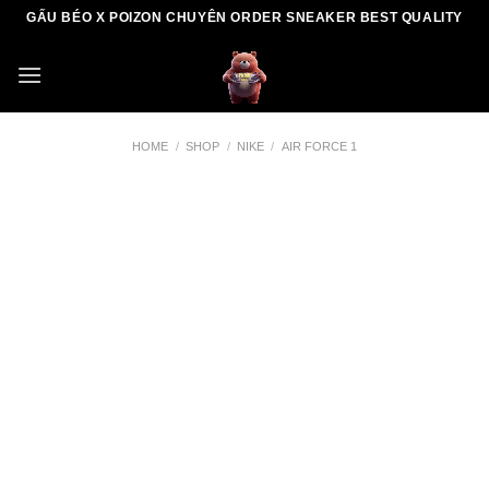
Skip
GẤU BÉO X POIZON CHUYÊN ORDER SNEAKER BEST QUALITY
to
content
HOME
/
SHOP
/
NIKE
/
AIR FORCE 1