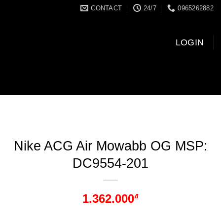
CONTACT
24/7
0965262882
LOGIN
Nike ACG Air Mowabb OG MSP:
DC9554-201
1.362.000
₫