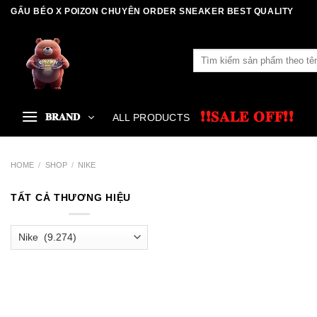
Skip
GẤU BÉO X POIZON CHUYÊN ORDER SNEAKER BEST QUALITY
to
content
Search
for:
❗❗𝐒𝐀𝐋𝐄 𝐎𝐅𝐅❗❗
𝐁𝐑𝐀𝐍𝐃
ALL PRODUCTS
HOME
/
SHOP
/
NIKE
TẤT CẢ THƯƠNG HIỆU