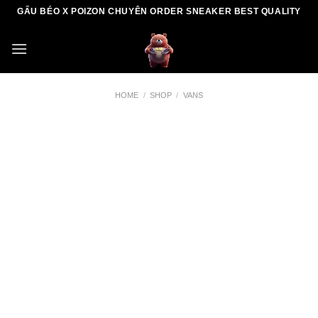
Skip
GẤU BÉO X POIZON CHUYÊN ORDER SNEAKER BEST QUALITY
to
content
HOME
/
SHOP
/
VANS