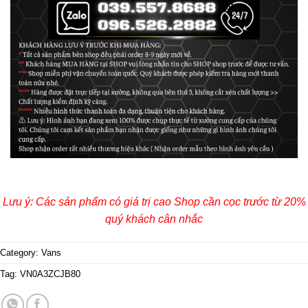
Lưu ý: Các sản phẩm có giá trị cao Shop cần cọc trước từ 20%
quý khách cân nhắc
Category:
Vans
Tag:
VN0A3ZCJB80