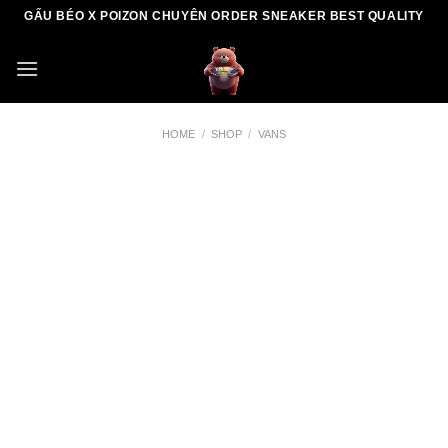
Skip
GẤU BÉO X POIZON CHUYÊN ORDER SNEAKER BEST QUALITY
to
content
HOME
/
SHOP
/
VANS