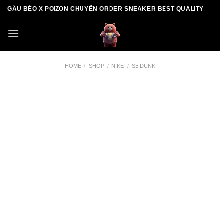
Skip
GẤU BÉO X POIZON CHUYÊN ORDER SNEAKER BEST QUALITY
to
content
HOME
/
SHOP
/
NIKE
/
SB DUNK