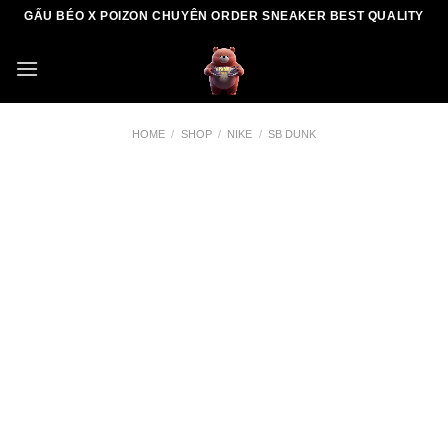
Skip
GẤU BÉO X POIZON CHUYÊN ORDER SNEAKER BEST QUALITY
to
content
HOME
/
SHOP
/
NIKE
/
SB DUNK