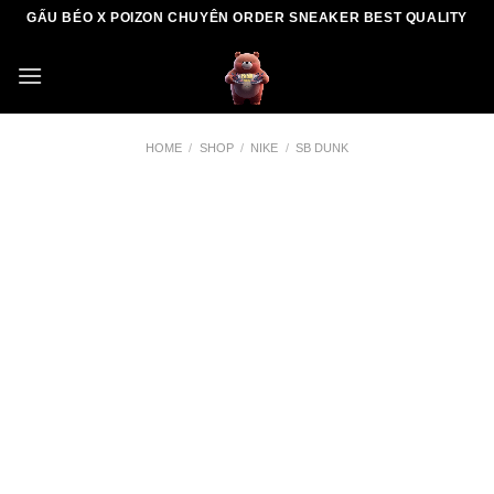
Skip
GẤU BÉO X POIZON CHUYÊN ORDER SNEAKER BEST QUALITY
to
content
HOME
/
SHOP
/
NIKE
/
SB DUNK