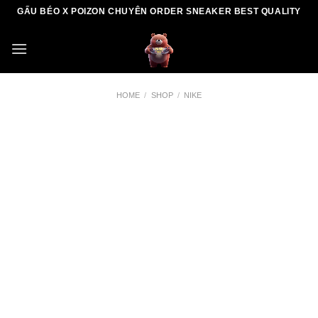
Skip
GẤU BÉO X POIZON CHUYÊN ORDER SNEAKER BEST QUALITY
to
content
HOME
/
SHOP
/
NIKE