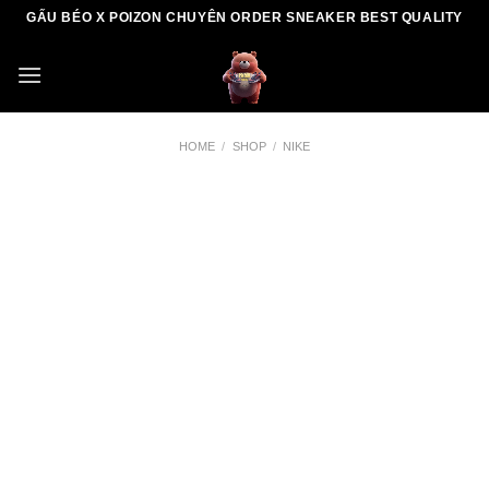
Skip
GẤU BÉO X POIZON CHUYÊN ORDER SNEAKER BEST QUALITY
to
content
HOME
/
SHOP
/
NIKE