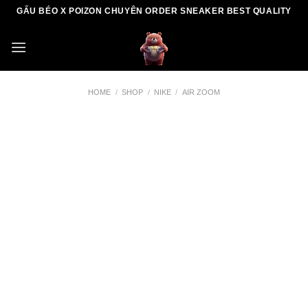
Skip
GẤU BÉO X POIZON CHUYÊN ORDER SNEAKER BEST QUALITY
to
content
HOME
/
SHOP
/
NIKE
/
AIR ZOOM