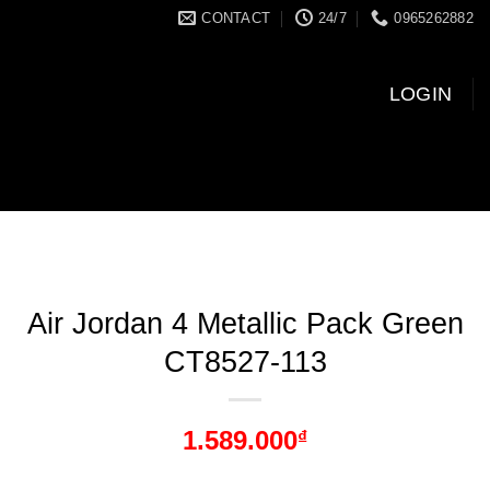
CONTACT
24/7
0965262882
LOGIN
Air Jordan 4 Metallic Pack Green
CT8527-113
1.589.000
₫