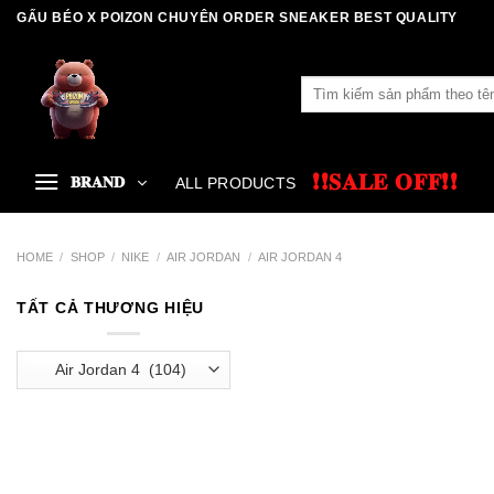
Skip
GẤU BÉO X POIZON CHUYÊN ORDER SNEAKER BEST QUALITY
to
content
Search
for:
❗❗𝐒𝐀𝐋𝐄 𝐎𝐅𝐅❗❗
𝐁𝐑𝐀𝐍𝐃
ALL PRODUCTS
HOME
/
SHOP
/
NIKE
/
AIR JORDAN
/
AIR JORDAN 4
TẤT CẢ THƯƠNG HIỆU