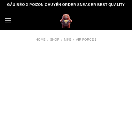
Skip
GẤU BÉO X POIZON CHUYÊN ORDER SNEAKER BEST QUALITY
to
content
HOME
/
SHOP
/
NIKE
/
AIR FORCE 1