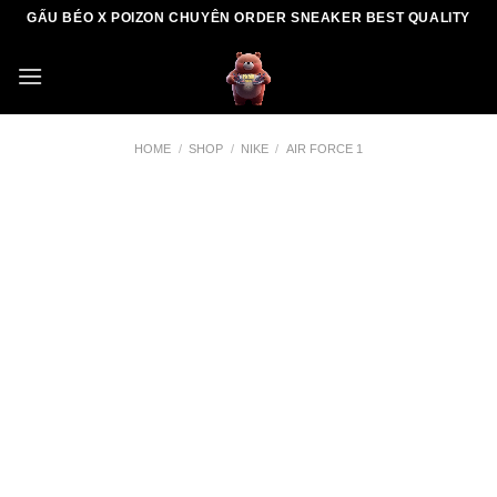
Skip
GẤU BÉO X POIZON CHUYÊN ORDER SNEAKER BEST QUALITY
to
content
HOME
/
SHOP
/
NIKE
/
AIR FORCE 1