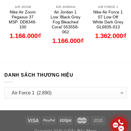
AIR ZOOM
AIR JORDAN
AIR FORCE 1
Nike Air Zoom
Air Jordan 1
Nike Air Force 1
Pegasus 37
Low ‘Black Grey
07 Low Off
MSP: DD8348-
Fog Bleached
White Dark Grey
100
Coral’ 553558-
GL6835-013
062
1.166.000
₫
1.362.000
₫
1.166.000
₫
DANH SÁCH THƯƠNG HIỆU
Copyright 2026 ©
Gấu Béo Store