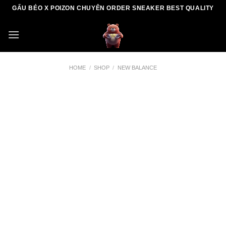
Skip
GẤU BÉO X POIZON CHUYÊN ORDER SNEAKER BEST QUALITY
to
content
HOME
/
SHOP
/
NEW BALANCE