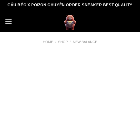
Skip
GẤU BÉO X POIZON CHUYÊN ORDER SNEAKER BEST QUALITY
to
content
HOME
/
SHOP
/
NEW BALANCE