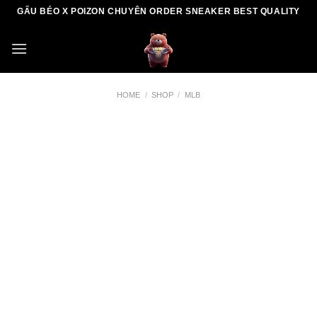
Skip
GẤU BÉO X POIZON CHUYÊN ORDER SNEAKER BEST QUALITY
to
content
HOME
/
SHOP
/
MLB