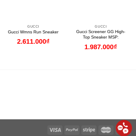
GUCCI
GUCCI
Gucci Screener GG High-
Gucci Wmns Run Sneaker
Top Sneaker MSP:
2.611.000
₫
1.987.000
₫