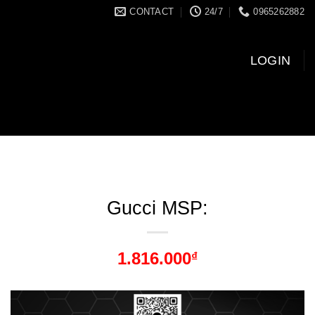
CONTACT
24/7
0965262882
LOGIN
Gucci MSP:
1.816.000
₫