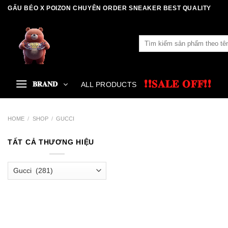
Skip
GẤU BÉO X POIZON CHUYÊN ORDER SNEAKER BEST QUALITY
to
content
Search
for:
❗❗𝐒𝐀𝐋𝐄 𝐎𝐅𝐅❗❗
𝐁𝐑𝐀𝐍𝐃
ALL PRODUCTS
HOME
/
SHOP
/
GUCCI
TẤT CẢ THƯƠNG HIỆU