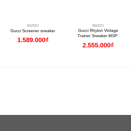
GUCCI
GUCCI
Gucci Rhyton Vintage
Gucci Screener sneaker
Trainer Sneaker MSP:
1.589.000
₫
2.555.000
₫