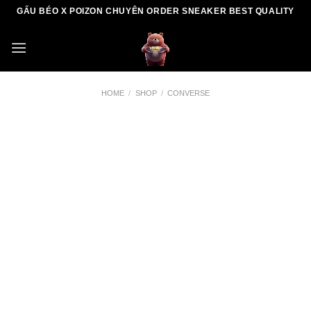
Skip
GẤU BÉO X POIZON CHUYÊN ORDER SNEAKER BEST QUALITY
to
content
HOME
/
SHOP
/
CONVERSE