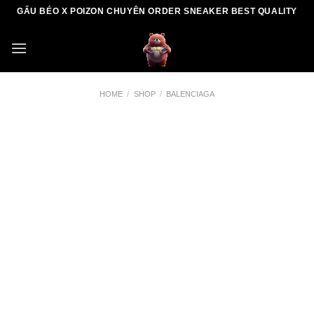
Skip
GẤU BÉO X POIZON CHUYÊN ORDER SNEAKER BEST QUALITY
to
content
HOME
/
SHOP
/
BALENCIAGA