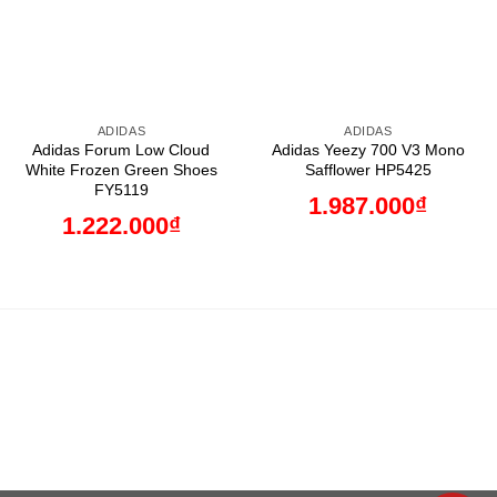
ADIDAS
ADIDAS
Adidas Forum Low Cloud
Adidas Yeezy 700 V3 Mono
White Frozen Green Shoes
Safflower HP5425
FY5119
1.987.000
₫
1.222.000
₫