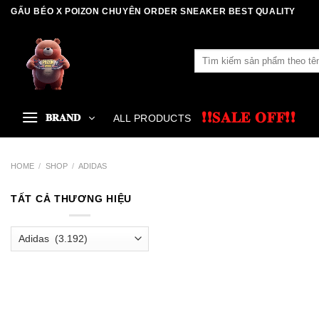
Skip
GẤU BÉO X POIZON CHUYÊN ORDER SNEAKER BEST QUALITY
to
content
Search
for:
❗❗𝐒𝐀𝐋𝐄 𝐎𝐅𝐅❗❗
𝐁𝐑𝐀𝐍𝐃
ALL PRODUCTS
HOME
/
SHOP
/
ADIDAS
TẤT CẢ THƯƠNG HIỆU