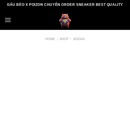
Skip
GẤU BÉO X POIZON CHUYÊN ORDER SNEAKER BEST QUALITY
to
content
HOME
/
SHOP
/
ADIDAS